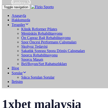
Randevu Al
Toggle navigation
Anasayfa
Hakkımızda
Terapiler
Klinik Reformer Pilates
Menüsküs Rehabilitasyonu
Ön Çapraz Bağ Rehabilitasyonu
Spor Öncesi Performans Çalışmaları
Skolyoz Tedavisi
Sakatlık Sonrası Spora Dönüş Çalışmaları
Sporcu Rehabilitasyonu
Sporcu Masajı
Bel/Boyun/Sırt Rahatsızlıkları
Blog
Sorular
Sıkça Sorulan Sorular
İletişim
1xbet malaysia