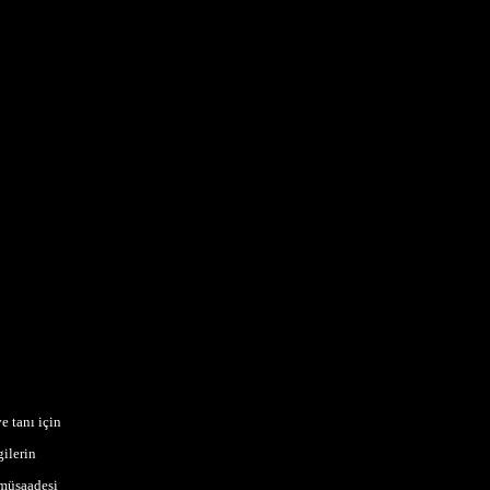
e tanı için
ilerin
 müsaadesi