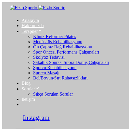
Skip
Skip
links
to
primary
navigation
Anasayfa
Skip
Hakkımızda
to
Terapiler
content
Klinik Reformer Pilates
Menüsküs Rehabilitasyonu
Ön Çapraz Bağ Rehabilitasyonu
Spor Öncesi Performans Çalışmaları
Skolyoz Tedavisi
Sakatlık Sonrası Spora Dönüş Çalışmaları
Sporcu Rehabilitasyonu
Sporcu Masajı
Bel/Boyun/Sırt Rahatsızlıkları
Blog
Sorular
Sıkça Sorulan Sorular
İletişim
Instagram