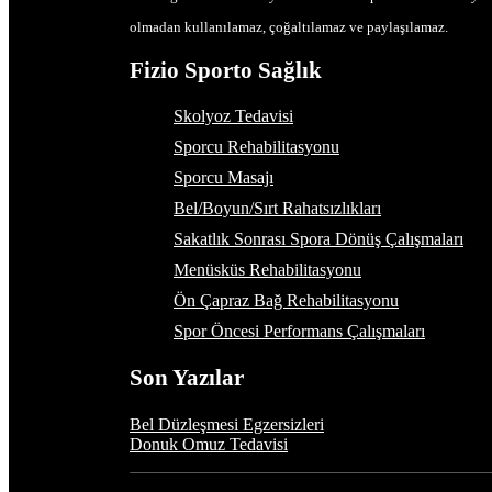
olmadan kullanılamaz, çoğaltılamaz ve paylaşılamaz.
Fizio Sporto Sağlık
Skolyoz Tedavisi
Sporcu Rehabilitasyonu
Sporcu Masajı
Bel/Boyun/Sırt Rahatsızlıkları
Sakatlık Sonrası Spora Dönüş Çalışmaları
Menüsküs Rehabilitasyonu
Ön Çapraz Bağ Rehabilitasyonu
Spor Öncesi Performans Çalışmaları
Son Yazılar
Bel Düzleşmesi Egzersizleri
Donuk Omuz Tedavisi