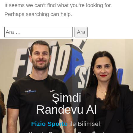
It seems we can’t find what you’re looking for.
Perhaps searching can help.
Şimdi
Randevu Al
Fizio Sporto
ile Bilimsel,