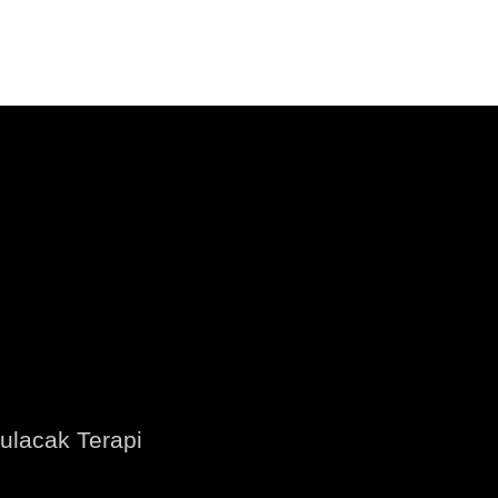
rulacak Terapi