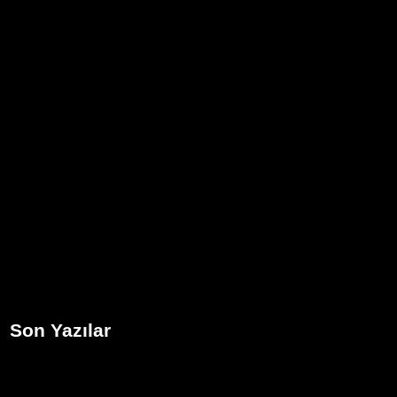
Son Yazılar