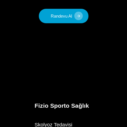
Randevu Al
Fizio Sporto Sağlık
Skolyoz Tedavisi