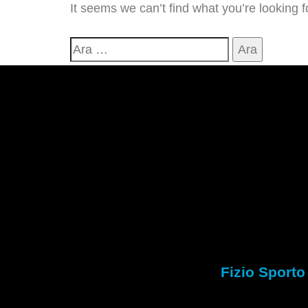
It seems we can’t find what you’re looking 
Fizio Sporto