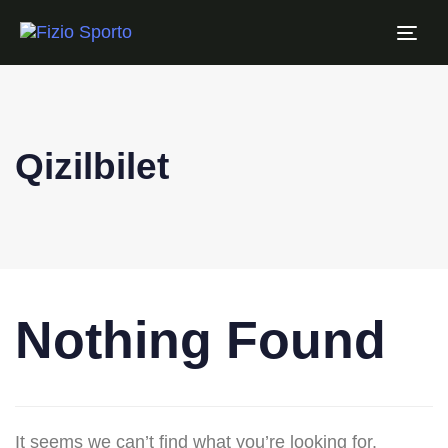
Tog
navi
Qizilbilet
Nothing Found
It seems we can’t find what you’re looking for.