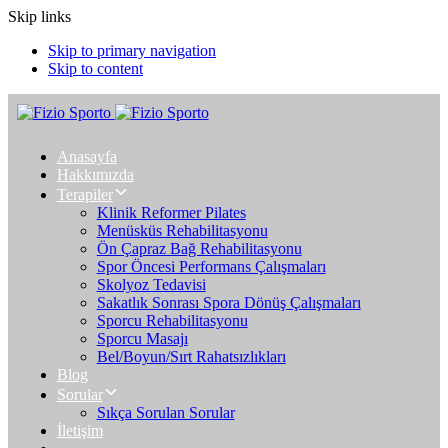
Skip links
Skip to primary navigation
Skip to content
Anasayfa
Hakkımızda
Terapiler
Klinik Reformer Pilates
Menüsküs Rehabilitasyonu
Ön Çapraz Bağ Rehabilitasyonu
Spor Öncesi Performans Çalışmaları
Skolyoz Tedavisi
Sakatlık Sonrası Spora Dönüş Çalışmaları
Sporcu Rehabilitasyonu
Sporcu Masajı
Bel/Boyun/Sırt Rahatsızlıkları
Blog
Sorular
Sıkça Sorulan Sorular
İletişim