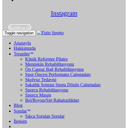
Instagram
Randevu Al
Toggle navigation
Anasayfa
Hakkımızda
Terapiler
Klinik Reformer Pilates
Menüsküs Rehabilitasyonu
Ön Çapraz Bağ Rehabilitasyonu
Spor Öncesi Performans Çalışmaları
Skolyoz Tedavisi
Sakatlık Sonrası Spora Dönüş Çalışmaları
Sporcu Rehabilitasyonu
Sporcu Masajı
Bel/Boyun/Sırt Rahatsızlıkları
Blog
Sorular
Sıkça Sorulan Sorular
İletişim